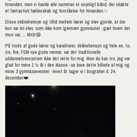
hinanden, men vi havde alle sammen et usynligt bånd, der skabte
et fantastisk fællesskab og forståelse for hinanden.✨
Disse skånehensyn og tillid mellem lærer og elev gjorde, at der
kun var én elev, som ikke kom igennem gymnasiet -gæt hvem det
mon var….. MIG!😅
På trods af gode lærer og karakterer, skånehensyn og hele en, to,
tre, fire, FEM nye gode venner, var det traditionelle
uddannelsessystem ikke det rette for mig. Men du kan tro, jeg var
glad for mine 1 ½ år i den klasse -se bare dette billede af mig og
mine 3 gymnasievenner -hvert år tager vi i biografen d. 24.
december❤️: