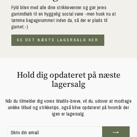
Fyld bilen med alle dine strikkevenner og gør jeres
garnindkøb til en hyggelig social vane -men husk nu at
tømme bagagerummet inden da, så der er plads til
garnet;-)
SE DET NÆSTE LAGERSALG HER
Hold dig opdateret på næste
lagersalg
Når du tilmelder dig vores Wadils-breve, vil du, udover at modtage
unikke tilbud og strikketips, også blive opdateret på hvornår der
igen er lagersalg.
SKRIV
TILMELD
DIN
EMAIL