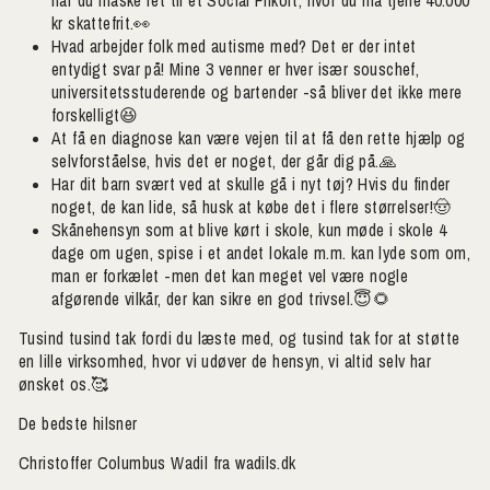
har du måske ret til et Social Frikort, hvor du må tjene 40.000
strikkeopskrift
kr skattefrit.👀
Hvad arbejder folk med autisme med? Det er der intet
entydigt svar på! Mine 3 venner er hver især souschef,
Klik på JA TAK herunder.
universitetsstuderende og bartender -så bliver det ikke mere
Det er nemt og sikkert.
forskelligt😆
At få en diagnose kan være vejen til at få den rette hjælp og
selvforståelse, hvis det er noget, der går dig på.🙏
JA TAK
Har dit barn svært ved at skulle gå i nyt tøj? Hvis du finder
noget, de kan lide, så husk at købe det i flere størrelser!🤠
Skånehensyn som at blive kørt i skole, kun møde i skole 4
Nej tak - Det ønsker jeg ikke.
dage om ugen, spise i et andet lokale m.m. kan lyde som om,
man er forkælet -men det kan meget vel være nogle
afgørende vilkår, der kan sikre en god trivsel.😇🌻
Tusind tusind tak fordi du læste med, og tusind tak for at støtte
en lille virksomhed, hvor vi udøver de hensyn, vi altid selv har
ønsket os.🥰
De bedste hilsner
Christoffer Columbus Wadil fra wadils.dk