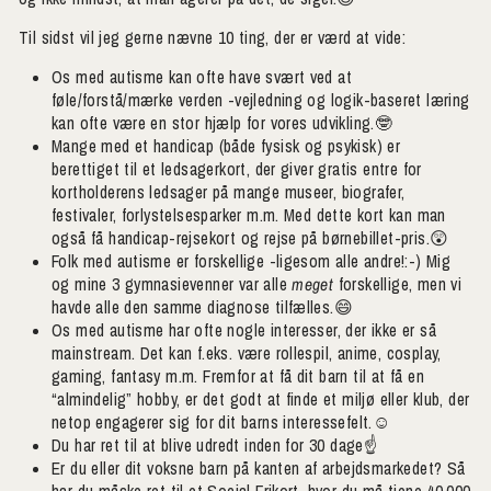
Til sidst vil jeg gerne nævne 10 ting, der er værd at vide:
Os med autisme kan ofte have svært ved at
føle/forstå/mærke verden -vejledning og logik-baseret læring
kan ofte være en stor hjælp for vores udvikling.🤓
Mange med et handicap (både fysisk og psykisk) er
berettiget til et ledsagerkort, der giver gratis entre for
kortholderens ledsager på mange museer, biografer,
festivaler, forlystelsesparker m.m. Med dette kort kan man
også få handicap-rejsekort og rejse på børnebillet-pris.😲
Folk med autisme er forskellige -ligesom alle andre!:-) Mig
og mine 3 gymnasievenner var alle
meget
forskellige, men vi
havde alle den samme diagnose tilfælles.😄
Os med autisme har ofte nogle interesser, der ikke er så
mainstream. Det kan f.eks. være rollespil, anime, cosplay,
gaming, fantasy m.m. Fremfor at få dit barn til at få en
“almindelig” hobby, er det godt at finde et miljø eller klub, der
netop engagerer sig for dit barns interessefelt.☺️
Du har ret til at blive udredt inden for 30 dage☝️
Få en GRATIS
Er du eller dit voksne barn på kanten af arbejdsmarkedet? Så