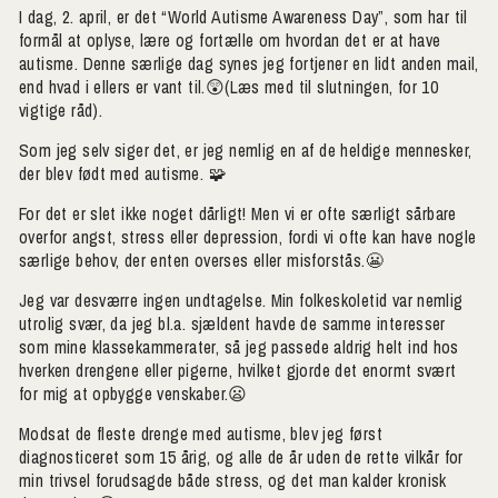
I dag, 2. april, er det “World Autisme Awareness Day”, som har til
formål at oplyse, lære og fortælle om hvordan det er at have
autisme. Denne særlige dag synes jeg fortjener en lidt anden mail,
end hvad i ellers er vant til.😲(Læs med til slutningen, for 10
vigtige råd).
Som jeg selv siger det, er jeg nemlig en af de heldige mennesker,
der blev født med autisme. 🧩
For det er slet ikke noget dårligt! Men vi er ofte særligt sårbare
overfor angst, stress eller depression, fordi vi ofte kan have nogle
særlige behov, der enten overses eller misforstås.😬
Jeg var desværre ingen undtagelse. Min folkeskoletid var nemlig
utrolig svær, da jeg bl.a. sjældent havde de samme interesser
som mine klassekammerater, så jeg passede aldrig helt ind hos
hverken drengene eller pigerne, hvilket gjorde det enormt svært
for mig at opbygge venskaber.😦
Modsat de fleste drenge med autisme, blev jeg først
diagnosticeret som 15 årig, og alle de år uden de rette vilkår for
min trivsel forudsagde både stress, og det man kalder kronisk