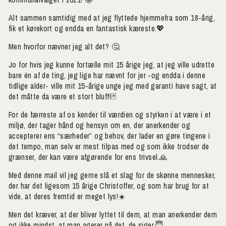
Alt sammen samtidig med at jeg flyttede hjemmefra som 18-årig,
fik et kørekort og endda en fantastisk kæreste.💖
Men hvorfor nævner jeg alt det? 🤔
Jo for hvis jeg kunne fortælle mit 15 årige jeg, at jeg ville udrette
bare én af de ting, jeg lige har nævnt for jer -og endda i denne
tidlige alder- ville mit 15-årige unge jeg med garanti have sagt, at
det måtte da være et stort bluff!🃏
For de færreste af os kender til værdien og styrken i at være i et
miljø, der tager hånd og hensyn om en, der anerkender og
accepterer ens “særheder” og behov, der lader en gøre tingene i
det tempo, man selv er mest tilpas med og som ikke trodser de
grænser, der kan være afgørende for ens trivsel.🙏
Med denne mail vil jeg gerne slå et slag for de skønne mennesker,
der har det ligesom 15 årige Christoffer, og som har brug for at
vide, at deres fremtid er meget lys!☀️
Men det kræver, at der bliver lyttet til dem, at man anerkender dem
og ikke mindst, at man agerer på det, de siger.😇