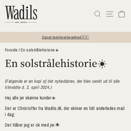
Gå
til
SØG
NAVIG
V
indhold
Dansk familievirksomhed🇩🇰
Sæt
diasshow
Forside
/
En solstrålehistorie☀️
på
En solstrålehistorie☀️
pause
(Følgende er en kopi af det nyhedsbrev, der blev sendt ud til alle
tilmeldte d. 2. april 2024.)
Hej alle jer skønne kunder☀️
Det er Christoffer fra Wadils.dk, der skriver en lidt anderledes mail
i dag.
Det håber jeg er ok med jer.🌟