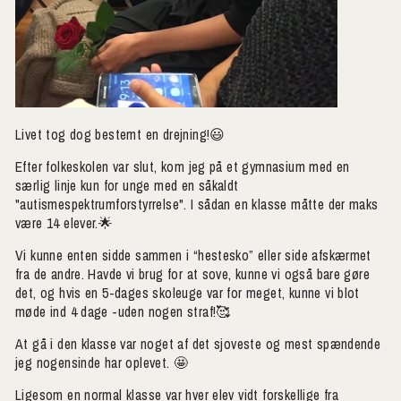
Livet tog dog bestemt en drejning!😃
Efter folkeskolen var slut, kom jeg på et gymnasium med en
særlig linje kun for unge med en såkaldt
"autismespektrumforstyrrelse". I sådan en klasse måtte der maks
være 14 elever.🌟
Vi kunne enten sidde sammen i “hestesko” eller side afskærmet
fra de andre. Havde vi brug for at sove, kunne vi også bare gøre
det, og hvis en 5-dages skoleuge var for meget, kunne vi blot
møde ind 4 dage -uden nogen straf!🥰
At gå i den klasse var noget af det sjoveste og mest spændende
jeg nogensinde har oplevet. 🤩
Ligesom en normal klasse var hver elev vidt forskellige fra