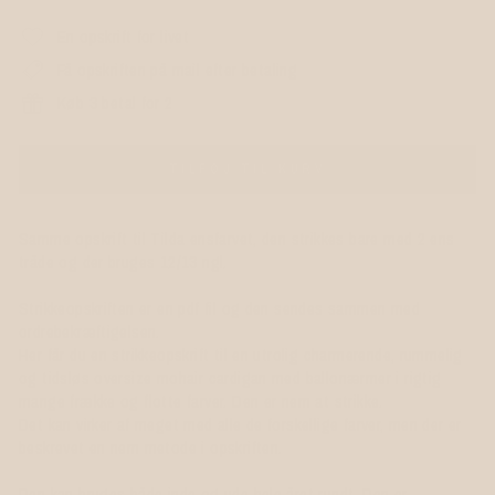
En opskrift for livet
Få opskriften på mail efter betaling
Køb 3 betal for 2
TILFØJ TIL KURV
Samme opskrift til Tilda ensfarvet, den strikkes bare med 2 ens
tråde og der bruges 12/13 ngl.
Strikkeopskriften er en pdf fil og den sendes sammen med
ordrebekræftigelsen.
Her får du en strikkeopskrift til en utrolig charmerende, rummelig
og tidsløs oversize mohair cardigan med ballonærmer i rigtig
mange frække og flotte farver. Den er nem at strikke.
Det kan virker af meget med alle de forskellige farver, men der er
beskrevet en nem metode i opskriften.
Den kan bruges både inde og ude hele året rundt. Den er