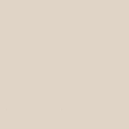
Sværhedsgrad: **
Garn forbrug: 15 nøgler mohair
Strikkepinde: Rundpind 9 + 12, længde 60 eller 80 cm
(Strikkepinde kan tilvælges ved køb)
DEL DIT FÆRDIGE STRIKKEPROJEKT Instagram #Tildacardigan
@wadils
VASKEANVISNING
SÅDAN FÅR DU DIN DIGITALE OPSKRIFT
Lignende produkter
Digital vare