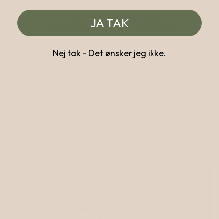
★★★★★
Det var en dejlig oplevelse. Hurtig ekspedition.
JA TAK
Har netop hjulpet en veninde med at bestille hos jer.
Jette Villumsen
Nej tak - Det ønsker jeg ikke.
30. Maj 2022