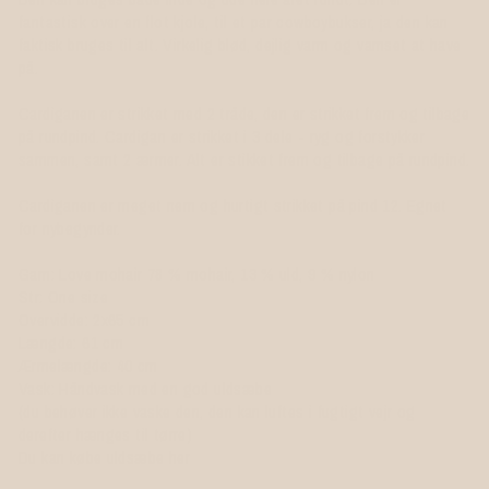
fantastisk over en flot kjole, til et par cowboybukser, ja den kan
faktisk bruges til alt. Virkelig blød, dejlig varm og vamset at have
på.
Cardiganen er strikket med 2 tråde, den er strikket frem og tilbage
på rundpind. Cardigan er strikket i 3 dele - ryg og forstykker
sammen, samt 2 ærmer. Alt er stikket frem og tilbage på rundpind.
Cardiganen er meget nem og hurtigt strikket på pind 12. Egnet
for nybegynder.
Garn: Love mohair 78 % mohair, 13 % uld, 9 % nylon
Str: One size
Overvidde: 2x65 cm
Længde: 61 cm
Ærmelængde: 40 cm
Vask: Håndvask med en god uldsæbe
(du behøver ikke vaske den, den kan luftes i fugtigt vejr og
derefter hænges til tørre)
Du kan købe uldsæbe her