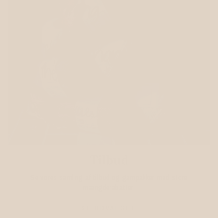
Tilbud
Se vores samling af tilbud og garnpakker med store
mængderabatter.
SE UDVALGET