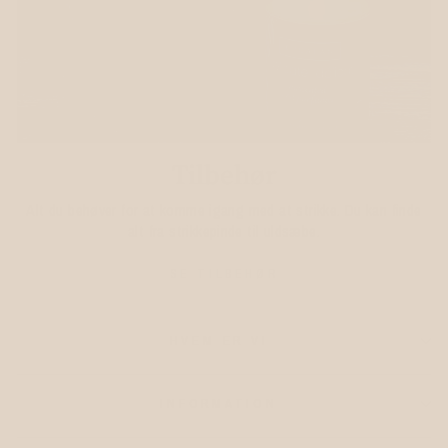
Tilbehør
Alt du behøver for at komme igang med at strikke. Du kan finde
alt fra strikkepinde til uldsæbe.
SE TILBEHØR
HVEM ER VI
INFORMATION