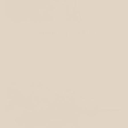
Sommeropskrifter
Se vores udvalg af strikkeopskrifter perfekt til sommeren og de
lune dage.
SE SOMMERSTRIK