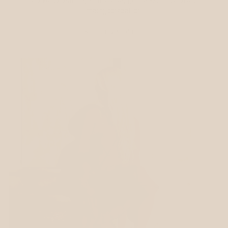
mængderabatter.
SE UDVALGET