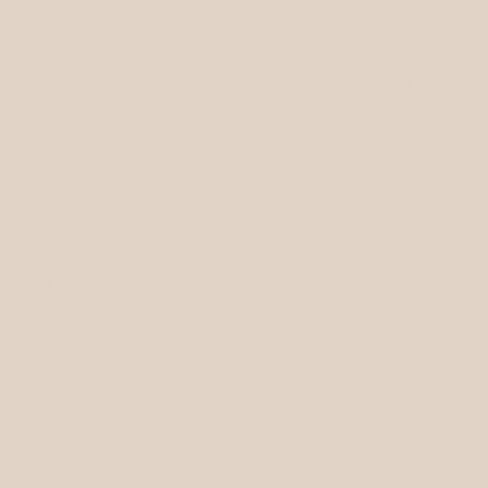
Der går ca. 400-500 gram til en dame sweater og 100 gram til en
børne sweater 1-3 år
Garnet kan strikkes med 1, 2 eller 3 tråde alt efter hvor tyk trøjen
skal være.
Den kan også sættes samme med en tynd tråd silkemohair, eller
vores børstet alpaca den kombination er vi også vilde med. Vi har
derfor lavet mange strikkeopskrifter hvor vi blander den med en af
disse garner.
UNO lammeuld = 100% ren lammeuld
Vask:
Vaskes i hånden. Tørres fladt. Hvis du vil vaske på 30
grader uldprogram i vaskemaskine anbefaler vi at du laver en lille
prøve og vasker først.
VASKEANVISNING