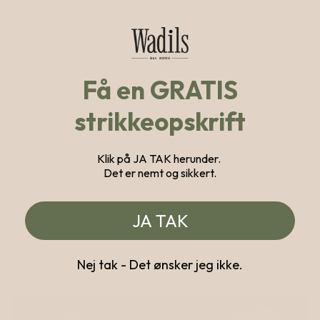
★★★★★
Få en GRATIS
Det var en dejlig oplevelse. Hurtig ekspedition.
Har netop hjulpet en veninde med at bestille hos jer.
strikkeopskrift
Jette Villumsen
30. Maj 2022
Klik på JA TAK herunder.
Det er nemt og sikkert.
JA TAK
Nej tak - Det ønsker jeg ikke.