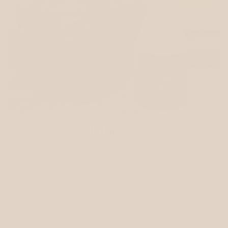
Tilbehør
Alt du behøver for at komme igang med at strikke. Du kan finde
alt fra strikkepinde til uldsæbe.
SE TILBEHØR
HVEM ER VI