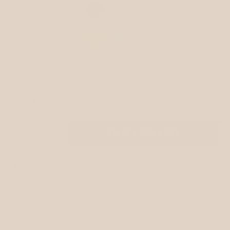
14 dages returret & fast lav fragt 39.-
1-2 hverdages levering
På lager, klar til afsendelse
TILFØJ TIL KURV
−
+
Vægt:
50 gram, 250 meter
Strikkepinde:
2½ - 4 mm
UNO lammeuld er et et-trådet uldgarn der rækker utrolig langt.
Du kan ikke strikke den på rundpind alene så vil den trække sig,
men sammen med en anden tråd eller med 2 tråde kan du strikke
den på rundpind.